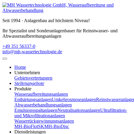
Seit 1994 · Anlagenbau auf höchstem Niveau!
Ihr Spezialist und Sonderanlagenbauer für Reinstwasser- und
Abwasseraufbereitungsanlagen
+49 351 56337-0
info@mh-wassertechnologie.de
Home
Unternehmen
Gebietsvertretungen
Stellenangebote
Produkte
Wasseraufbereitungsanlagen
Enthärtungsanlagen
Umkehrosmoseanlagen
Reinstwasseranlage
Abwasserbehandlungsanlagen
Emulsionsspaltanlagen
Neutralisationsanlagen
Ultrafiltration-
und Mikrofiltrationanlagen
Wasserrückgewinnungsanlagen
MH-BioFlotSK
MH-BioDisc
Dienstleistungen